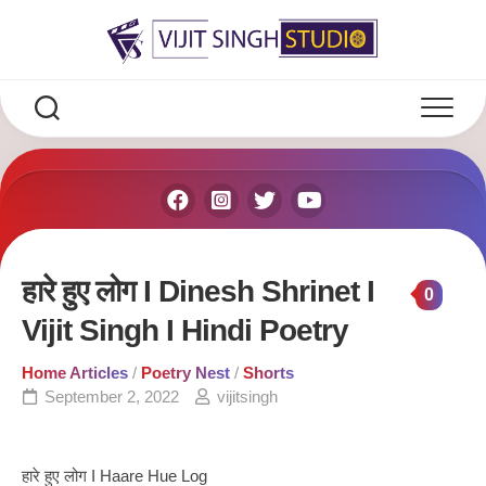
Skip
to
content
हारे हुए लोग I Dinesh Shrinet I
0
Vijit Singh I Hindi Poetry
Home Articles
/
Poetry Nest
/
Shorts
September 2, 2022
vijitsingh
हारे हुए लोग I Haare Hue Log