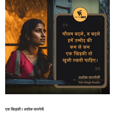
एक खिड़की I अशोक वाजपेयी