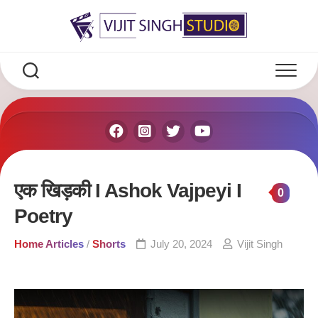
Skip
to
content
एक खिड़की I Ashok Vajpeyi I
0
Poetry
Home Articles
/
Shorts
July 20, 2024
Vijit Singh